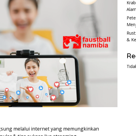
Krab
Ala
Pete
Menj
Rust
& Ke
Re
Tida
ngsung melalui internet yang memungkinkan