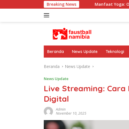
Langsung
rah Sepak Bola Dunia
Breaking News
Manfaat Yoga: Olahraga untuk M
ke
konten
Beranda
News Update
Teknologi
Beranda
News Update
News Update
Live Streaming: Cara
Digital
Admin
November 10, 2025