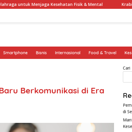
enjaga Kesehatan Fisik & Mental
Krabi: Surga Tropis
Smartphone
Bisnis
Internasional
Food & Travel
Kes
Cari
 Baru Berkomunikasi di Era
Re
Peme
di S
Manf
Kese