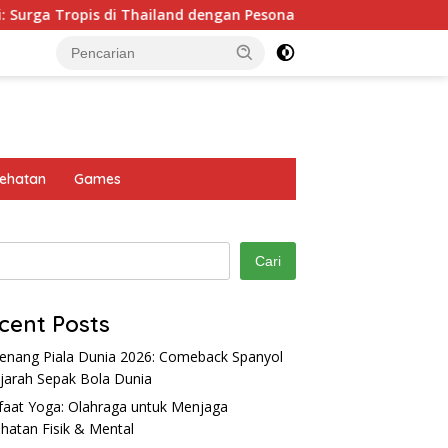
 di Thailand dengan Pesona Alam Memukau
Peternakan S
ehatan
Games
Cari
cent Posts
nang Piala Dunia 2026: Comeback Spanyol
ejarah Sepak Bola Dunia
aat Yoga: Olahraga untuk Menjaga
hatan Fisik & Mental