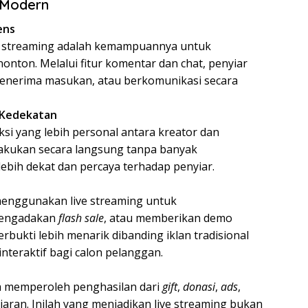
 Modern
ens
ive streaming adalah kemampuannya untuk
onton. Melalui fitur komentar dan chat, penyiar
enerima masukan, atau berkomunikasi secara
 Kedekatan
si yang lebih personal antara kreator dan
lakukan secara langsung tanpa banyak
bih dekat dan percaya terhadap penyiar.
menggunakan live streaming untuk
mengadakan
flash sale
, atau memberikan demo
bukti lebih menarik dibanding iklan tradisional
teraktif bagi calon pelanggan.
sa memperoleh penghasilan dari
gift
,
donasi
,
ads
,
iaran. Inilah yang menjadikan live streaming bukan