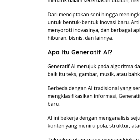
menarik dalam kecerdasan buatan, me
Dari menciptakan seni hingga meningka
untuk bentuk-bentuk inovasi baru. Arti
menyoroti inovasinya, dan berbagai apl
hiburan, bisnis, dan lainnya.
Apa Itu Generatif AI?
Generatif Al merujuk pada algoritma 
baik itu teks, gambar, musik, atau bah
Berbeda dengan AI tradisional yang se
mengklasifikasikan informasi, Generat
baru.
AI ini bekerja dengan menganalisis se
konten yang meniru pola, struktur, ata
Teknologi utama yang memungkinkan Ge