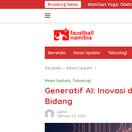
Langsung
ah Sepak Bola Dunia
Breaking News
Manfaat Yoga: Olahraga untuk Me
ke
konten
Beranda
News Update
Teknologi
Beranda
News Update
News Update
,
Teknologi
Generatif AI: Inovasi 
Bidang
Admin
Februari 10, 2025