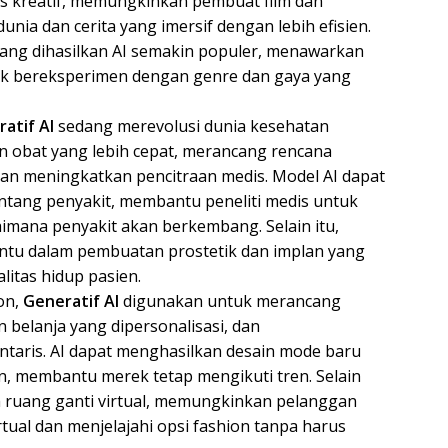
es kreatif, memungkinkan pembuat film dan
a dan cerita yang imersif dengan lebih efisien.
 yang dihasilkan AI semakin populer, menawarkan
uk bereksperimen dengan genre dan gaya yang
atif AI
sedang merevolusi dunia kesehatan
bat yang lebih cepat, merancang rencana
dan meningkatkan pencitraan medis. Model AI dapat
tentang penyakit, membantu peneliti medis untuk
mana penyakit akan berkembang. Selain itu,
ntu dalam pembuatan prostetik dan implan yang
litas hidup pasien.
ion,
Generatif AI
digunakan untuk merancang
belanja yang dipersonalisasi, dan
aris. AI dapat menghasilkan desain mode baru
, membantu merek tetap mengikuti tren. Selain
 ruang ganti virtual, memungkinkan pelanggan
tual dan menjelajahi opsi fashion tanpa harus