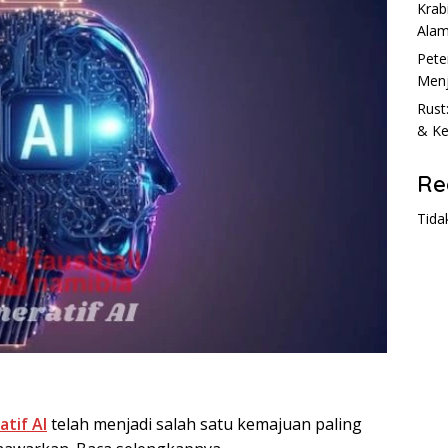
Krab
Ala
Pete
Menj
Rust
& Ke
Re
Tida
tif AI
telah menjadi salah satu kemajuan paling