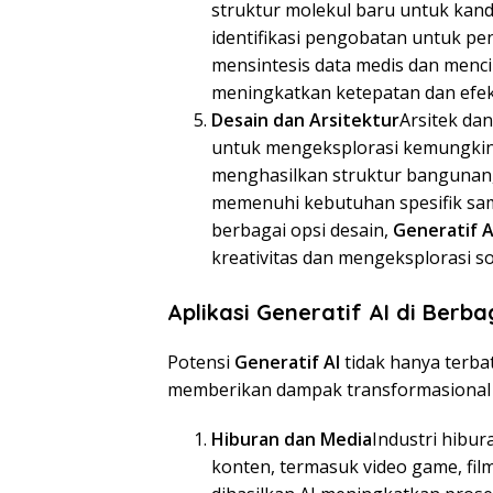
struktur molekul baru untuk kand
identifikasi pengobatan untuk peny
mensintesis data medis dan menci
meningkatkan ketepatan dan efekt
Desain dan Arsitektur
Arsitek da
untuk mengeksplorasi kemungkina
menghasilkan struktur bangunan, d
memenuhi kebutuhan spesifik sam
berbagai opsi desain,
Generatif A
kreativitas dan mengeksplorasi sol
Aplikasi Generatif AI di Berba
Potensi
Generatif AI
tidak hanya terba
memberikan dampak transformasional di
Hiburan dan Media
Industri hibu
konten, termasuk video game, film