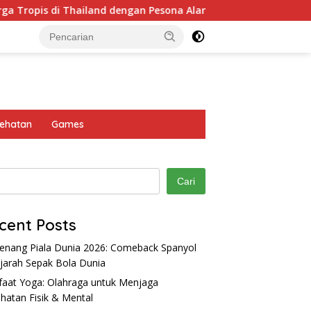
i Thailand dengan Pesona Alam Memukau
Peternakan Sa
ehatan
Games
Cari
cent Posts
nang Piala Dunia 2026: Comeback Spanyol
ejarah Sepak Bola Dunia
aat Yoga: Olahraga untuk Menjaga
hatan Fisik & Mental