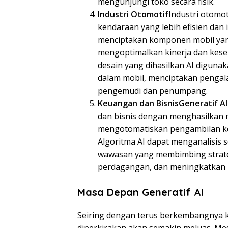
mengunjungi toko secara fisik.
Industri Otomotif
Industri otom
kendaraan yang lebih efisien dan 
menciptakan komponen mobil yang 
mengoptimalkan kinerja dan kesel
desain yang dihasilkan AI digun
dalam mobil, menciptakan pengal
pengemudi dan penumpang.
Keuangan dan Bisnis
Generatif AI
dan bisnis dengan menghasilkan m
mengotomatiskan pengambilan ke
Algoritma AI dapat menganalisis
wawasan yang membimbing strate
perdagangan, dan meningkatkan 
Masa Depan Generatif AI
Seiring dengan terus berkembangny