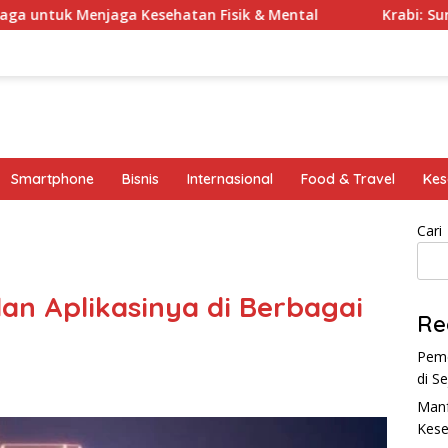
njaga Kesehatan Fisik & Mental
Krabi: Surga Tropis d
Smartphone
Bisnis
Internasional
Food & Travel
Kes
Cari
dan Aplikasinya di Berbagai
Re
Peme
di S
Manf
Kese