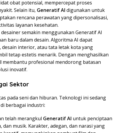
idat obat potensial, mempercepat proses
akit. Selain itu,
Generatif AI
digunakan untuk
ptakan rencana perawatan yang dipersonalisasi,
ivitas layanan kesehatan.
n desainer semakin menggunakan Generatif Al
n baru dalam desain. Algoritma AI dapat
esain interior, atau tata letak kota yang
bil tetap estetis menarik. Dengan menghasilkan
I
membantu profesional mendorong batasan
usi inovatif.
gai Sektor
tas pada seni dan hiburan. Teknologi ini sedang
 berbagai industri:
ran telah merangkul
Generatif AI
untuk penciptaan
, dan musik. Karakter, adegan, dan narasi yang