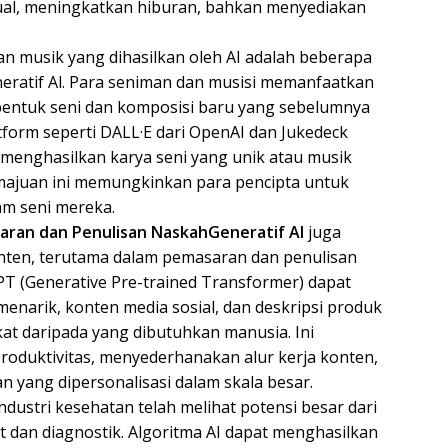
irtual, meningkatkan hiburan, bahkan menyediakan
an musik yang dihasilkan oleh AI adalah beberapa
neratif Al. Para seniman dan musisi memanfaatkan
 bentuk seni dan komposisi baru yang sebelumnya
tform seperti DALL·E dari OpenAI dan Jukedeck
menghasilkan karya seni yang unik atau musik
majuan ini memungkinkan para pencipta untuk
am seni mereka.
aran dan Penulisan Naskah
Generatif AI
juga
ten, terutama dalam pemasaran dan penulisan
GPT (Generative Pre-trained Transformer) dapat
enarik, konten media sosial, dan deskripsi produk
kat daripada yang dibutuhkan manusia. Ini
oduktivitas, menyederhanakan alur kerja konten,
 yang dipersonalisasi dalam skala besar.
ndustri kesehatan telah melihat potensi besar dari
 dan diagnostik. Algoritma AI dapat menghasilkan