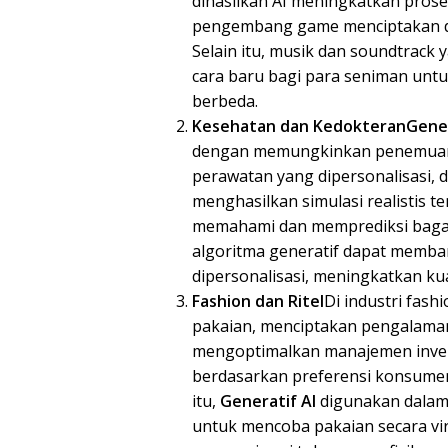
dihasilkan AI meningkatkan pros
pengembang game menciptakan duni
Selain itu, musik dan soundtrack
cara baru bagi para seniman unt
berbeda.
Kesehatan dan Kedokteran
Gener
dengan memungkinkan penemuan o
perawatan yang dipersonalisasi, 
menghasilkan simulasi realistis 
memahami dan memprediksi bagai
algoritma generatif dapat memba
dipersonalisasi, meningkatkan kua
Fashion dan Ritel
Di industri fash
pakaian, menciptakan pengalaman 
mengoptimalkan manajemen invent
berdasarkan preferensi konsumen
itu,
Generatif AI
digunakan dalam
untuk mencoba pakaian secara vir