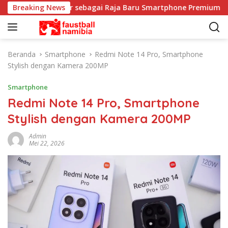
L
 17 Ultra Hadir sebagai Raja Baru Smartphone Premium
Breaking News
a
n
g
s
Beranda
Smartphone
Redmi Note 14 Pro, Smartphone
u
Stylish dengan Kamera 200MP
n
g
Smartphone
k
Redmi Note 14 Pro, Smartphone
e
Stylish dengan Kamera 200MP
k
o
Admin
n
Mei 22, 2026
t
e
n