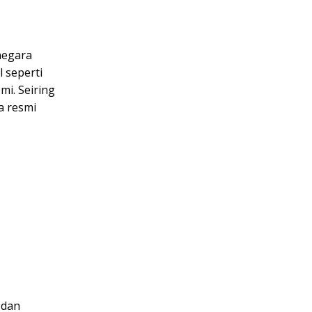
negara
 seperti
i. Seiring
a resmi
 dan