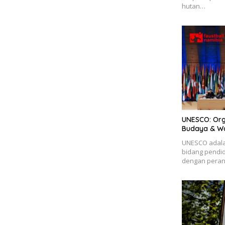
hutan…
UNESCO: Orga
Budaya & Wa
UNESCO adalah
bidang pendid
dengan pera