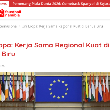
News
ang Piala Dunia 2026: Comeback Spanyol di Sejarah Sepak Bola
ternasional
Uni Eropa: Kerja Sama Regional Kuat di Benua Biru
opa: Kerja Sama Regional Kuat di
 Biru
2026