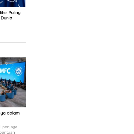
liter Paling
 Dunia
nnya dalam
al penjaga
i bantuan