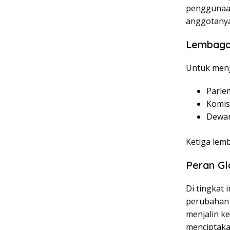
penggunaan
anggotanya
Lembaga 
Untuk menj
Parle
Komis
Dewan
Ketiga lem
Peran Gl
Di tingkat
perubahan 
menjalin k
menciptakan