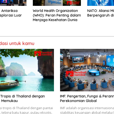
 Antariksa
World Health Organization
NATO: Aliansi Mi
plorasi Luar
(WHO): Peran Penting dalam
Berpengaruh di
Menjaga Kesehatan Dunia
asi untuk kamu
 Tropis di Thailand dengan
IMF: Pengertian, Fungsi & Pera
m Memukau
Perekonomian Global
si tropis di Thailand dengan pantai
IMF adalah organisasi internasion
, tebing batu kapur, pulau eksotis,
stabilitas keuangan global melalu