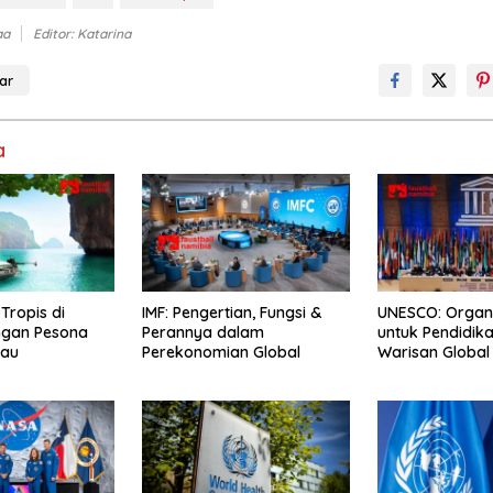
aa
Editor: Katarina
ar
a
Tropis di
IMF: Pengertian, Fungsi &
UNESCO: Organi
ngan Pesona
Perannya dalam
untuk Pendidik
au
Perekonomian Global
Warisan Global