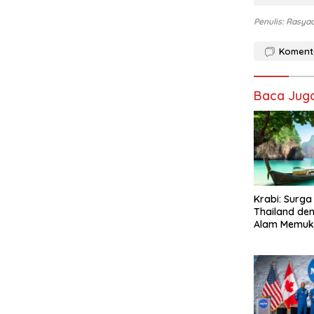
Penulis: Rasya
Koment
Baca Jug
Krabi: Surga 
Thailand de
Alam Memuk