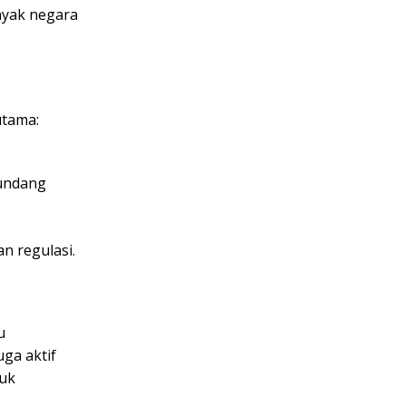
nyak negara
utama:
-undang
n regulasi.
u
ga aktif
tuk