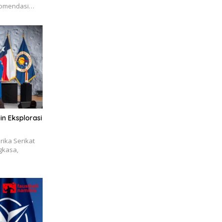
komendasi…
n Eksplorasi
ika Serikat
gkasa,