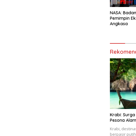
NASA: Badan
Pemimpin Eks
Angkasa
Rekomend
Krabi: Surga
Pesona Ala
Krabi, destina
berpasir putih