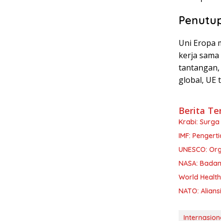
Penutu
Uni Eropa 
kerja sama
tantangan,
global, UE 
Berita Te
Krabi: Surg
IMF: Pengert
UNESCO: Orga
NASA: Badan
World Healt
NATO: Aliansi
Internasio