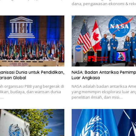
dana, pengawasan ekonomi & re
nisasi Dunia untuk Pendidikan,
NASA: Badan Antariksa Pemimpi
risan Global
Luar Angkasa
 organisasi PBB yang bergerak di
NASA adalah badan antariksa Amer
ikan, budaya, dan warisan dunia
yang memimpin eksplorasi luar an
n…
penelitian ilmiah, dan misi…