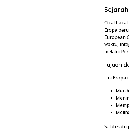
Sejarah
Cikal bakal
Eropa berup
European C
waktu, int
melalui Per
Tujuan d
Uni Eropa m
Mendo
Menin
Mempe
Melin
Salah satu