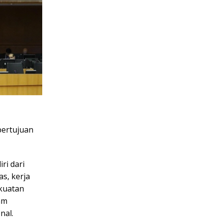
bertujuan
ri dari
s, kerja
ekuatan
am
nal.