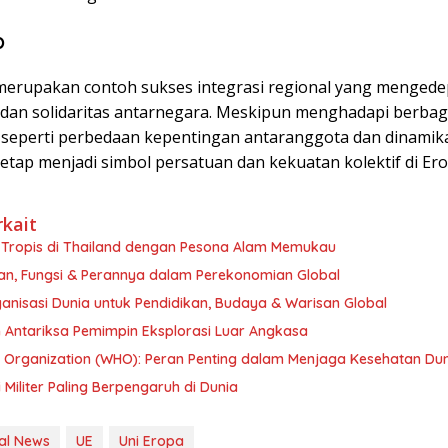
p
merupakan contoh sukses integrasi regional yang menged
 dan solidaritas antarnegara. Meskipun menghadapi berbag
 seperti perbedaan kepentingan antaranggota dan dinamika
tetap menjadi simbol persatuan dan kekuatan kolektif di Ero
rkait
a Tropis di Thailand dengan Pesona Alam Memukau
ian, Fungsi & Perannya dalam Perekonomian Global
nisasi Dunia untuk Pendidikan, Budaya & Warisan Global
 Antariksa Pemimpin Eksplorasi Luar Angkasa
h Organization (WHO): Peran Penting dalam Menjaga Kesehatan Du
 Militer Paling Berpengaruh di Dunia
nal News
UE
Uni Eropa