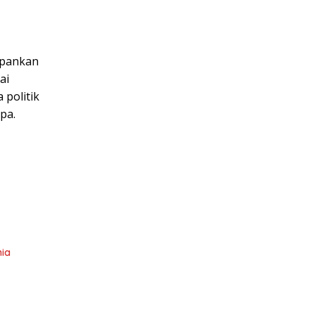
epankan
ai
 politik
pa.
nia