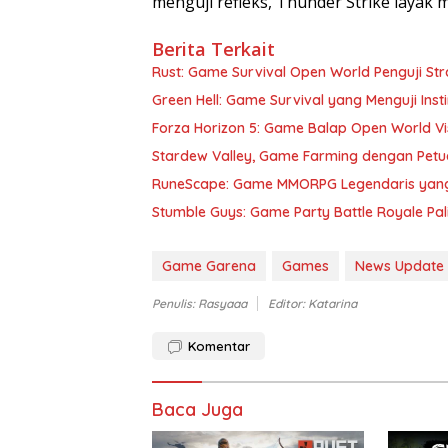
menguji refleks, Thunder Strike layak
Berita Terkait
Rust: Game Survival Open World Penguji St
Green Hell: Game Survival yang Menguji Inst
Forza Horizon 5: Game Balap Open World Vi
Stardew Valley, Game Farming dengan Pet
RuneScape: Game MMORPG Legendaris yang
Stumble Guys: Game Party Battle Royale Pa
Game Garena
Games
News Update
Penulis: Rasyaaa
Editor: Katarina
Komentar
Baca Juga