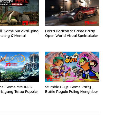
ll: Game Survival yang
Forza Horizon 5: Game Balap
nsting & Mental
Open World Visual Spektakuler
pe: Game MMORPG
Stumble Guys: Game Party
is yang Tetap Populer
Battle Royale Paling Menghibur