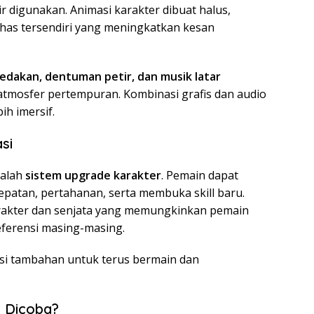
ir digunakan. Animasi karakter dibuat halus,
khas tersendiri yang meningkatkan kesan
ledakan, dentuman petir, dan musik latar
mosfer pertempuran. Kombinasi grafis dan audio
ih imersif.
si
dalah
sistem upgrade karakter
. Pemain dapat
patan, pertahanan, serta membuka skill baru.
 karakter dan senjata yang memungkinkan pemain
ferensi masing-masing.
asi tambahan untuk terus bermain dan
 Dicoba?