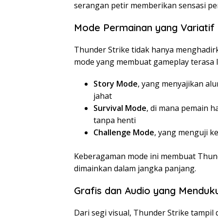
serangan petir memberikan sensasi p
Mode Permainan yang Variatif
Thunder Strike tidak hanya menghadir
mode yang membuat gameplay terasa leb
Story Mode
, yang menyajikan al
jahat
Survival Mode
, di mana pemain 
tanpa henti
Challenge Mode
, yang menguji 
Keberagaman mode ini membuat Thund
dimainkan dalam jangka panjang.
Grafis dan Audio yang Menduk
Dari segi visual, Thunder Strike tampi