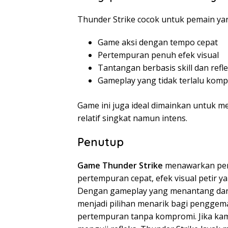
Thunder Strike cocok untuk pemain ya
Game aksi dengan tempo cepat
Pertempuran penuh efek visual
Tantangan berbasis skill dan refl
Gameplay yang tidak terlalu komp
Game ini juga ideal dimainkan untuk m
relatif singkat namun intens.
Penutup
Game Thunder Strike
menawarkan pen
pertempuran cepat, efek visual petir 
Dengan gameplay yang menantang dan
menjadi pilihan menarik bagi penggem
pertempuran tanpa kompromi. Jika ka