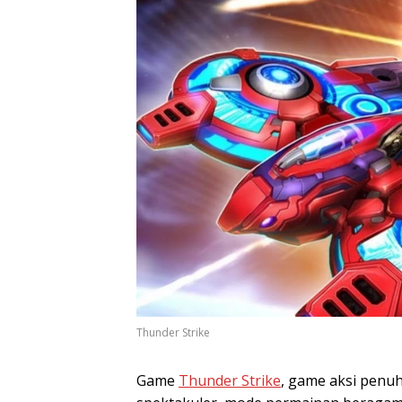
Thunder Strike
Game
Thunder Strike
, game aksi penuh