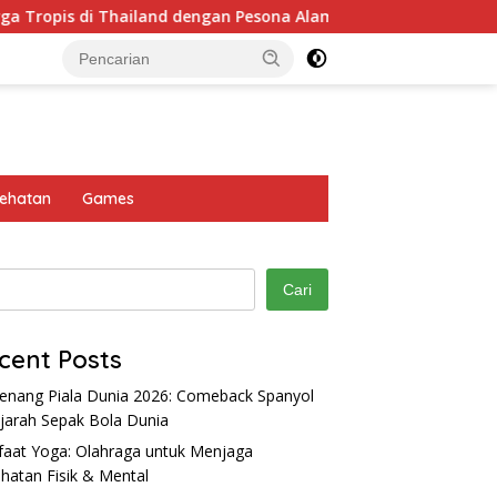
hailand dengan Pesona Alam Memukau
Peternakan Sapi P
ehatan
Games
Cari
cent Posts
nang Piala Dunia 2026: Comeback Spanyol
ejarah Sepak Bola Dunia
aat Yoga: Olahraga untuk Menjaga
hatan Fisik & Mental