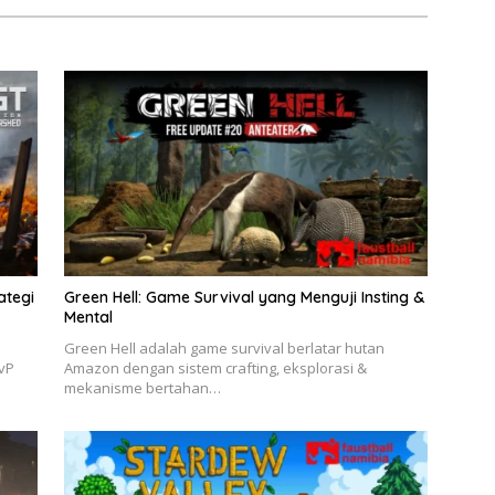
ategi
Green Hell: Game Survival yang Menguji Insting &
Mental
Green Hell adalah game survival berlatar hutan
vP
Amazon dengan sistem crafting, eksplorasi &
mekanisme bertahan…