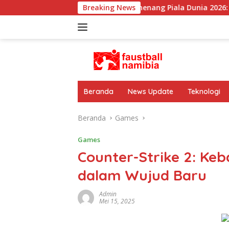
Langsung
one Premium
Pemenang Piala Dunia 2026: Comeback Span
Breaking News
ke
konten
Beranda
News Update
Teknologi
Beranda
Games
Games
Counter-Strike 2: Ke
dalam Wujud Baru
Admin
Mei 15, 2025