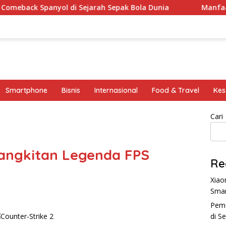
yol di Sejarah Sepak Bola Dunia
Manfaat Yoga: Olahra
Smartphone
Bisnis
Internasional
Food & Travel
Kes
Cari
bangkitan Legenda FPS
Re
Xiao
Sma
Peme
di S