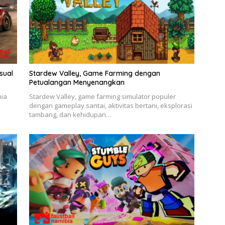
sual
Stardew Valley, Game Farming dengan
Petualangan Menyenangkan
nia
Stardew Valley, game farming simulator populer
dengan gameplay santai, aktivitas bertani, eksplorasi
tambang, dan kehidupan…