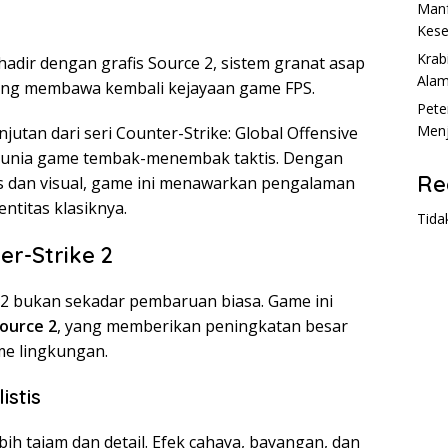
Manf
Kese
Krab
hadir dengan grafis Source 2, sistem granat asap
Ala
 yang membawa kembali kejayaan game FPS.
Pete
Menj
njutan dari seri Counter-Strike: Global Offensive
dunia game tembak-menembak taktis. Dengan
Re
is dan visual, game ini menawarkan pengalaman
ntitas klasiknya.
Tida
er-Strike 2
e 2 bukan sekadar pembaruan biasa. Game ini
ource 2
, yang memberikan peningkatan besar
sme lingkungan.
istis
ebih tajam dan detail. Efek cahaya, bayangan, dan