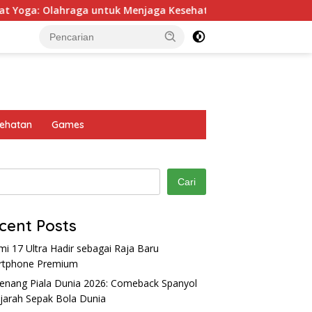
ga untuk Menjaga Kesehatan Fisik & Mental
Krabi: Su
ehatan
Games
Cari
cent Posts
mi 17 Ultra Hadir sebagai Raja Baru
rtphone Premium
nang Piala Dunia 2026: Comeback Spanyol
ejarah Sepak Bola Dunia