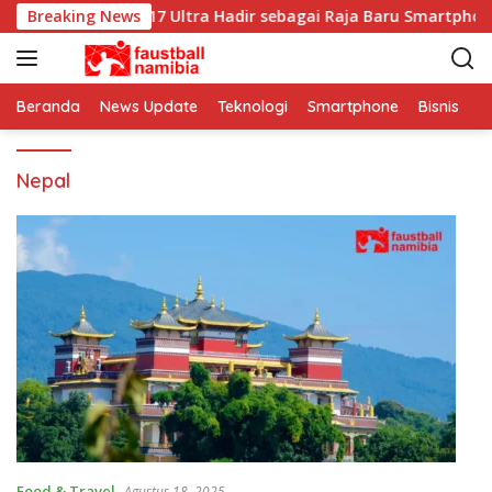
L
Breaking News
Xiaomi 17 Ultra Hadir sebagai Raja Baru Smartphon
a
n
g
s
Beranda
News Update
Teknologi
Smartphone
Bisnis
I
u
n
Nepal
g
k
e
k
o
n
t
e
n
Food & Travel
Agustus 18, 2025