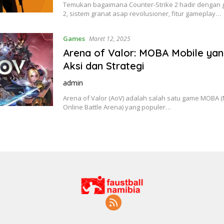
Temukan bagaimana Counter-Strike 2 hadir dengan g
2, sistem granat asap revolusioner, fitur gameplay…
Games
Maret 12, 2025
Arena of Valor: MOBA Mobile ya
Aksi dan Strategi
admin
Arena of Valor (AoV) adalah salah satu game MOBA (
Online Battle Arena) yang populer…