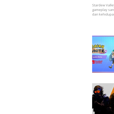
Stardew Valle
gameplay santa
dan kehidup