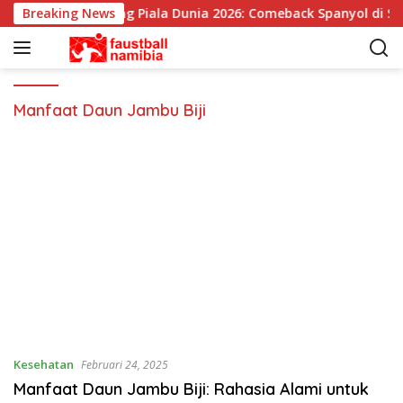
L
Breaking News
Pemenang Piala Dunia 2026: Comeback Spanyol di Sej
a
n
g
s
u
Manfaat Daun Jambu Biji
n
g
k
e
k
o
n
t
e
n
Kesehatan
Februari 24, 2025
Manfaat Daun Jambu Biji: Rahasia Alami untuk