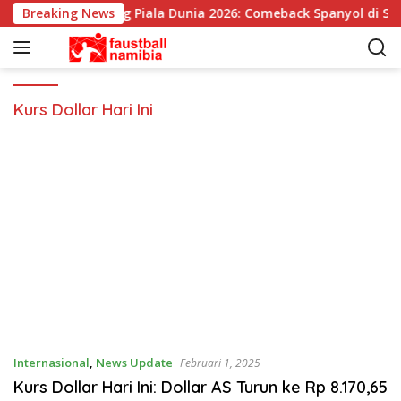
L
Breaking News
Pemenang Piala Dunia 2026: Comeback Spanyol di Sej
a
n
g
s
u
Kurs Dollar Hari Ini
n
g
k
e
k
o
n
t
e
n
Internasional
,
News Update
Februari 1, 2025
Kurs Dollar Hari Ini: Dollar AS Turun ke Rp 8.170,65