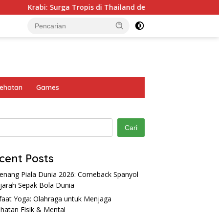
Krabi: Surga Tropis di Thailand dengan Pesona Alam Memuka
ehatan
Games
Cari
cent Posts
nang Piala Dunia 2026: Comeback Spanyol
ejarah Sepak Bola Dunia
aat Yoga: Olahraga untuk Menjaga
Alternatif: Altcoin dan
Vivo Y28 4G: Smartphone
B
hatan Fisik & Mental
sinya di Dunia Aset Kripto
Baterai 6000 mAh Performa
y