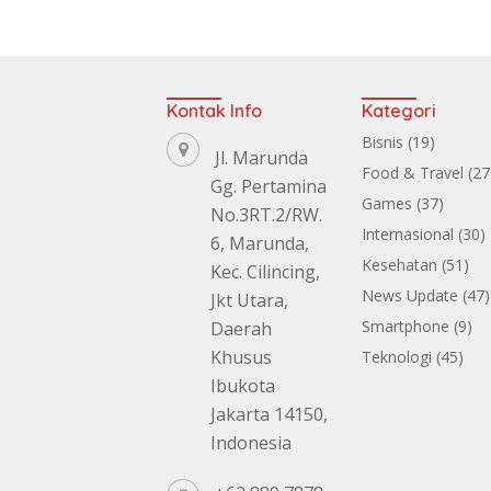
Kontak Info
Kategori
Bisnis
(19)
Jl. Marunda
Food & Travel
(27
Gg. Pertamina
Games
(37)
No.3RT.2/RW.
Internasional
(30)
6, Marunda,
Kesehatan
(51)
Kec. Cilincing,
News Update
(47)
Jkt Utara,
Smartphone
(9)
Daerah
Khusus
Teknologi
(45)
Ibukota
Jakarta 14150,
Indonesia