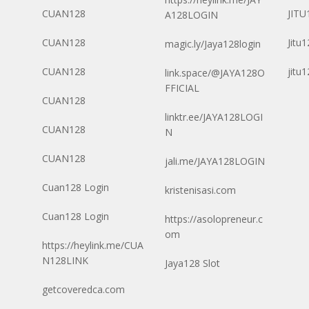
CUAN128
JITU
A128LOGIN
CUAN128
Jitu
magic.ly/Jaya128login
CUAN128
jitu
link.space/@JAYA128O
FFICIAL
CUAN128
linktr.ee/JAYA128LOGI
CUAN128
N
CUAN128
jali.me/JAYA128LOGIN
Cuan128 Login
kristenisasi.com
Cuan128 Login
https://asolopreneur.c
om
https://heylink.me/CUA
N128LINK
Jaya128 Slot
getcoveredca.com