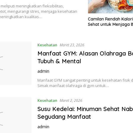
eliputi meningkatkan fleksibilitas,
tot, mengurangi stres, menjaga kesehatan
meningkatkan kualitas…
Camilan Rendah Kalori:
Sehat untuk Menjaga 
Kesehatan
Maret 23, 2026
Manfaat GYM: Alasan Olahraga B
Tubuh & Mental
admin
Manfaat GYM sangat penting untuk kesehatan fisik 
Simak manfaat olahraga di gym untuk…
Kesehatan
Maret 2, 2026
Susu Kedelai: Minuman Sehat Nab
Segudang Manfaat
admin