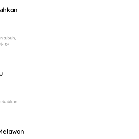
sihkan
n tubuh,
njaga
u
isebabkan
 Melawan