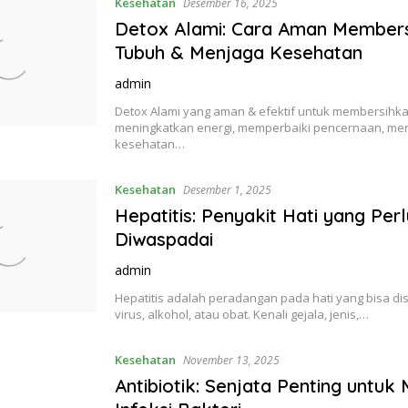
Kesehatan
Desember 16, 2025
Detox Alami: Cara Aman Member
Tubuh & Menjaga Kesehatan
admin
Detox Alami yang aman & efektif untuk membersihka
meningkatkan energi, memperbaiki pencernaan, me
kesehatan…
Kesehatan
Desember 1, 2025
Hepatitis: Penyakit Hati yang Perl
Diwaspadai
admin
Hepatitis adalah peradangan pada hati yang bisa d
virus, alkohol, atau obat. Kenali gejala, jenis,…
Kesehatan
November 13, 2025
Antibiotik: Senjata Penting untuk