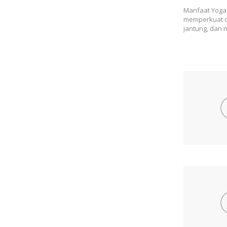
Manfaat Yoga m
memperkuat o
jantung, dan 