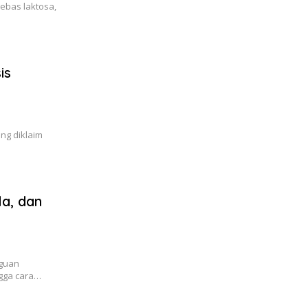
ebas laktosa,
is
ng diklaim
la, dan
gguan
ngga cara…