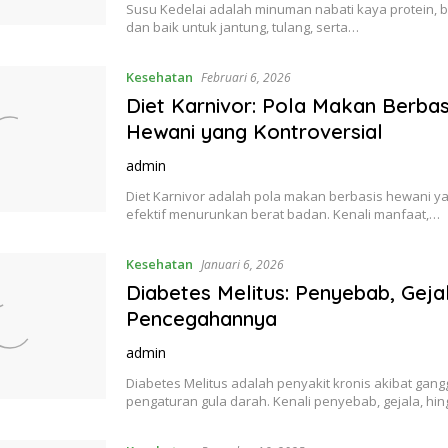
Susu Kedelai adalah minuman nabati kaya protein, b
dan baik untuk jantung, tulang, serta…
Kesehatan
Februari 6, 2026
Diet Karnivor: Pola Makan Berbas
Hewani yang Kontroversial
admin
Diet Karnivor adalah pola makan berbasis hewani ya
efektif menurunkan berat badan. Kenali manfaat,…
Kesehatan
Januari 6, 2026
Diabetes Melitus: Penyebab, Geja
Pencegahannya
admin
Diabetes Melitus adalah penyakit kronis akibat gan
pengaturan gula darah. Kenali penyebab, gejala, hi