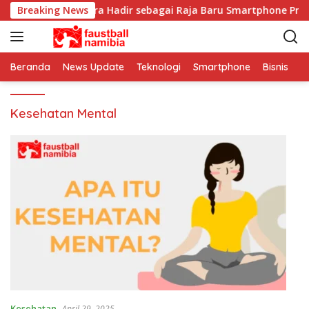
L
Breaking News
Xiaomi 17 Ultra Hadir sebagai Raja Baru Smartphone Pre
a
n
g
s
Beranda
News Update
Teknologi
Smartphone
Bisnis
I
u
n
Kesehatan Mental
g
k
e
k
o
n
t
e
n
Kesehatan
April 29, 2025