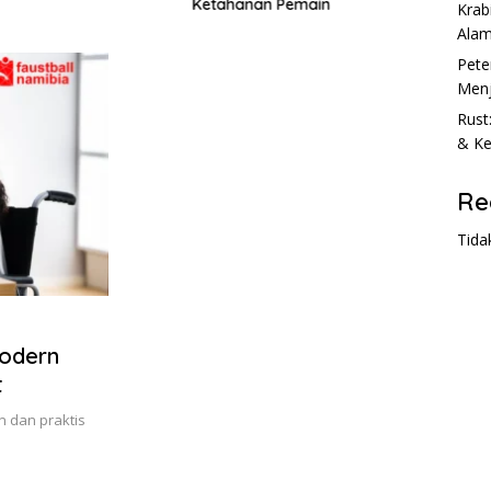
Ketahanan Pemain
Krab
Ala
Pete
Menj
Rust
& Ke
Re
Tida
Modern
t
en dan praktis