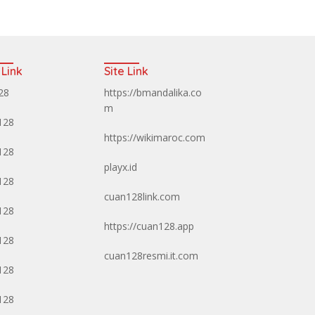
 Link
Site Link
128
https://bmandalika.co
m
128
https://wikimaroc.com
128
playx.id
128
cuan128link.com
128
https://cuan128.app
128
cuan128resmi.it.com
128
128