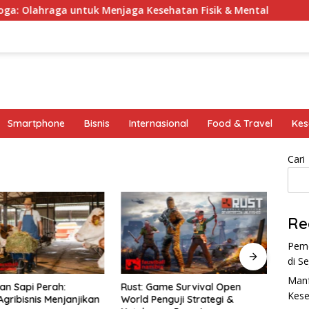
Olahraga untuk Menjaga Kesehatan Fisik & Mental
Kra
Smartphone
Bisnis
Internasional
Food & Travel
Kes
Cari
Re
Peme
di S
Manf
an Sapi Perah:
Rust: Game Survival Open
Koin 
Kese
Agribisnis Menjanjikan
World Penguji Strategi &
Poten