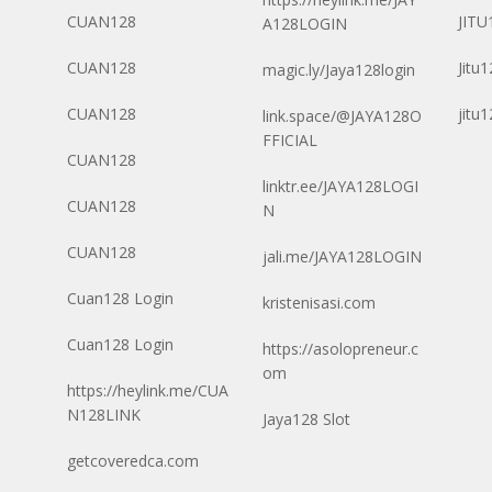
CUAN128
JITU
A128LOGIN
CUAN128
Jitu
magic.ly/Jaya128login
CUAN128
jitu
link.space/@JAYA128O
FFICIAL
CUAN128
linktr.ee/JAYA128LOGI
CUAN128
N
CUAN128
jali.me/JAYA128LOGIN
Cuan128 Login
kristenisasi.com
Cuan128 Login
https://asolopreneur.c
om
https://heylink.me/CUA
N128LINK
Jaya128 Slot
getcoveredca.com