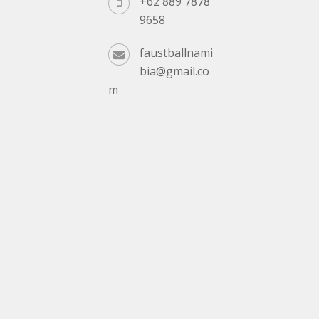
+62 889 7878
9658
faustballnami
bia@gmail.co
m