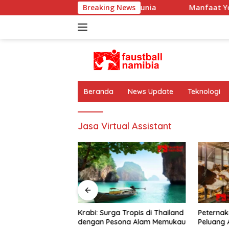
Langsung
 Spanyol di Sejarah Sepak Bola Dunia
Breaking News
Manfaat Yoga: 
ke
konten
Beranda
News Update
Teknologi
Jasa Virtual Assistant
a: Olahraga untuk
Krabi: Surga Tropis di Thailand
Peternak
ehatan Fisik &
dengan Pesona Alam Memukau
Peluang 