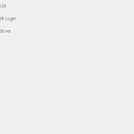
128
128 Login
128.net