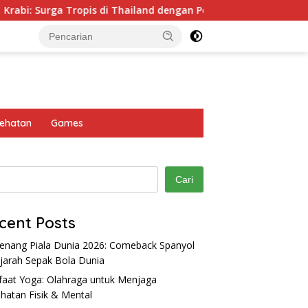
bi: Surga Tropis di Thailand dengan Pesona Alam Memukau
ehatan
Games
Cari
cent Posts
nang Piala Dunia 2026: Comeback Spanyol
ejarah Sepak Bola Dunia
aat Yoga: Olahraga untuk Menjaga
Alternatif: Altcoin dan
Vivo Y28 4G: Smartphone
B
hatan Fisik & Mental
sinya di Dunia Aset Kripto
Baterai 6000 mAh Performa
y