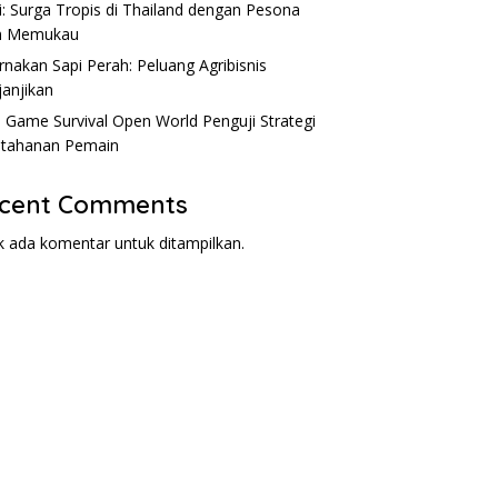
Andal
S
i: Surga Tropis di Thailand dengan Pesona
m Memukau
rnakan Sapi Perah: Peluang Agribisnis
anjikan
: Game Survival Open World Penguji Strategi
tahanan Pemain
cent Comments
k ada komentar untuk ditampilkan.