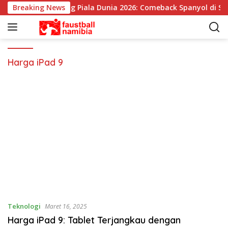
L
Breaking News
Pemenang Piala Dunia 2026: Comeback Spanyol di Sej
a
n
g
s
u
Harga iPad 9
n
g
k
e
k
o
n
t
e
n
Teknologi
Maret 16, 2025
Harga iPad 9: Tablet Terjangkau dengan