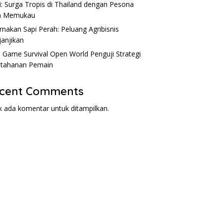
Andal
S
i: Surga Tropis di Thailand dengan Pesona
m Memukau
rnakan Sapi Perah: Peluang Agribisnis
anjikan
: Game Survival Open World Penguji Strategi
tahanan Pemain
cent Comments
k ada komentar untuk ditampilkan.