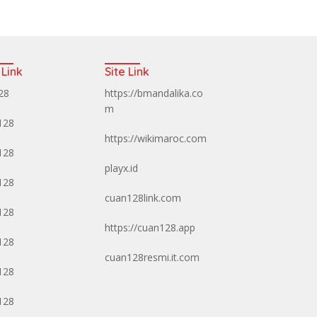
 Link
Site Link
128
https://bmandalika.co
m
128
https://wikimaroc.com
128
playx.id
128
cuan128link.com
128
https://cuan128.app
128
cuan128resmi.it.com
128
128