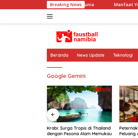
Langsung
Spanyol di Sejarah Sepak Bola Dunia
Breaking News
Manfaat Yoga: Ol
ke
konten
Beranda
News Update
Teknologi
Google Gemini
a: Olahraga untuk
Krabi: Surga Tropis di Thailand
Peternak
ehatan Fisik &
dengan Pesona Alam Memukau
Peluang 