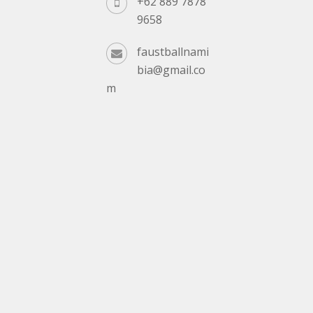
+62 889 7878
9658
faustballnami
bia@gmail.co
m