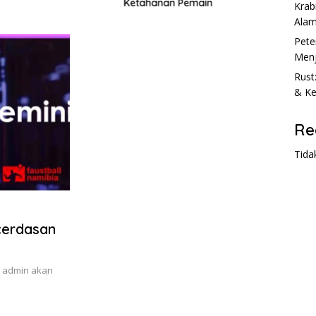
Ketahanan Pemain
Krab
Ala
Pete
Menj
Rust
& Ke
Re
Tida
cerdasan
ni admin akan