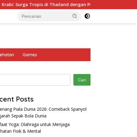
: Surga Tropis di Thailand dengan Pesona Alam Memukau
ehatan
Games
Cari
cent Posts
nang Piala Dunia 2026: Comeback Spanyol
ejarah Sepak Bola Dunia
aat Yoga: Olahraga untuk Menjaga
Alternatif: Altcoin dan
Vivo Y28 4G: Smartphone
B
hatan Fisik & Mental
sinya di Dunia Aset Kripto
Baterai 6000 mAh Performa
y