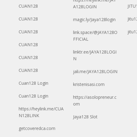
CUAN128
JITU
A128LOGIN
CUAN128
Jitu
magic.ly/Jaya128login
CUAN128
jitu
link.space/@JAYA128O
FFICIAL
CUAN128
linktr.ee/JAYA128LOGI
CUAN128
N
CUAN128
jali.me/JAYA128LOGIN
Cuan128 Login
kristenisasi.com
Cuan128 Login
https://asolopreneur.c
om
https://heylink.me/CUA
N128LINK
Jaya128 Slot
getcoveredca.com