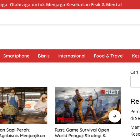
ahraga untuk Menjaga Kesehatan Fisik & Mental
Krabi
Smartphone
Bisnis
Internasional
Food & Travel
Kes
Cari
Re
Peme
di S
Manf
an Sapi Perah:
Rust: Game Survival Open
Koin 
Kese
Agribisnis Menjanjikan
World Penguji Strategi &
Poten