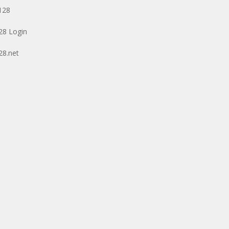
128
128 Login
128.net