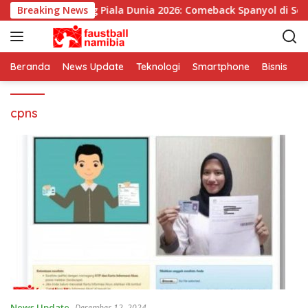
L
Breaking News
Pemenang Piala Dunia 2026: Comeback Spanyol di Seja
a
n
g
s
Beranda
News Update
Teknologi
Smartphone
Bisnis
I
u
n
cpns
g
k
e
k
o
n
t
e
n
News Update
Desember 12, 2024