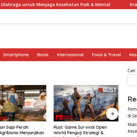
aga untuk Menjaga Kesehatan Fisik & Mental
Krabi: Su
Smartphone
Bisnis
Internasional
Food & Travel
Kes
Cari
Re
Peme
di S
Manf
an Sapi Perah:
Rust: Game Survival Open
Koin 
Kese
Agribisnis Menjanjikan
World Penguji Strategi &
Poten