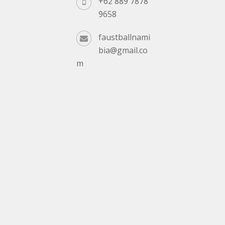
+62 889 7878
9658
faustballnami
bia@gmail.co
m