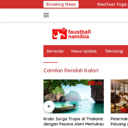
Langsung
yol di Sejarah Sepak Bola Dunia
Breaking News
Manfaat Yoga: Olahr
ke
konten
Beranda
News Update
Teknologi
Camilan Rendah Kalori
a: Olahraga untuk
Krabi: Surga Tropis di Thailand
Peternak
ehatan Fisik &
dengan Pesona Alam Memukau
Peluang 