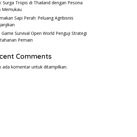
Andal
S
i: Surga Tropis di Thailand dengan Pesona
m Memukau
rnakan Sapi Perah: Peluang Agribisnis
anjikan
: Game Survival Open World Penguji Strategi
tahanan Pemain
cent Comments
k ada komentar untuk ditampilkan.