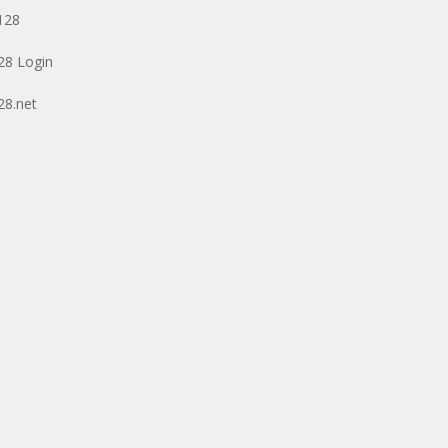
128
128 Login
128.net