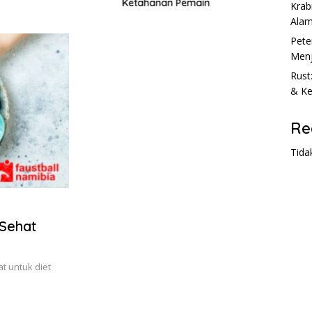
Ketahanan Pemain
Krab
Ala
Pete
Menj
Rust
& Ke
Re
Tida
 Sehat
t untuk diet