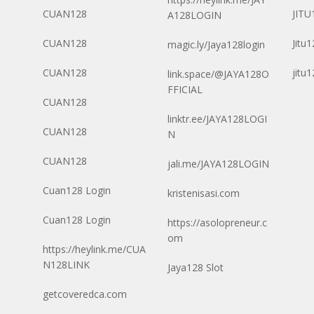
CUAN128
JITU
A128LOGIN
CUAN128
Jitu
magic.ly/Jaya128login
CUAN128
jitu
link.space/@JAYA128O
FFICIAL
CUAN128
linktr.ee/JAYA128LOGI
CUAN128
N
CUAN128
jali.me/JAYA128LOGIN
Cuan128 Login
kristenisasi.com
Cuan128 Login
https://asolopreneur.c
om
https://heylink.me/CUA
N128LINK
Jaya128 Slot
getcoveredca.com