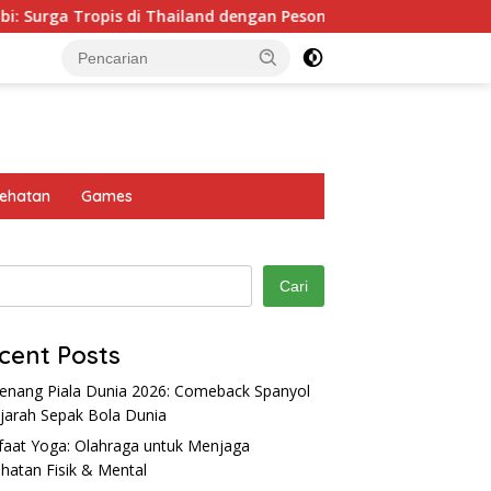
rga Tropis di Thailand dengan Pesona Alam Memukau
P
ehatan
Games
Cari
cent Posts
nang Piala Dunia 2026: Comeback Spanyol
ejarah Sepak Bola Dunia
aat Yoga: Olahraga untuk Menjaga
Alternatif: Altcoin dan
Vivo Y28 4G: Smartphone
B
hatan Fisik & Mental
sinya di Dunia Aset Kripto
Baterai 6000 mAh Performa
y