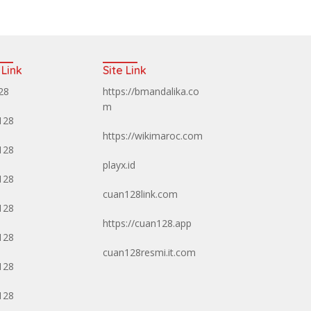
 Link
Site Link
128
https://bmandalika.co
m
128
https://wikimaroc.com
128
playx.id
128
cuan128link.com
128
https://cuan128.app
128
cuan128resmi.it.com
128
128