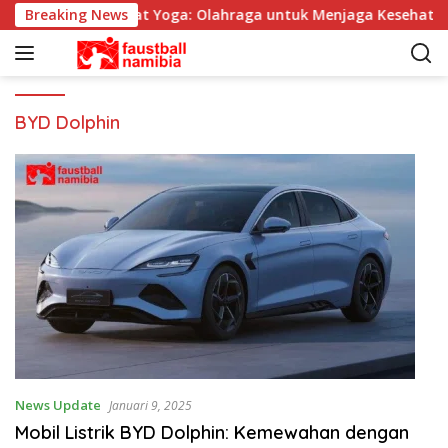
L
Breaking News
Manfaat Yoga: Olahraga untuk Menjaga Kesehatan 
a
n
g
s
u
BYD Dolphin
n
g
k
e
k
o
n
t
e
n
News Update
Januari 9, 2025
Mobil Listrik BYD Dolphin: Kemewahan dengan