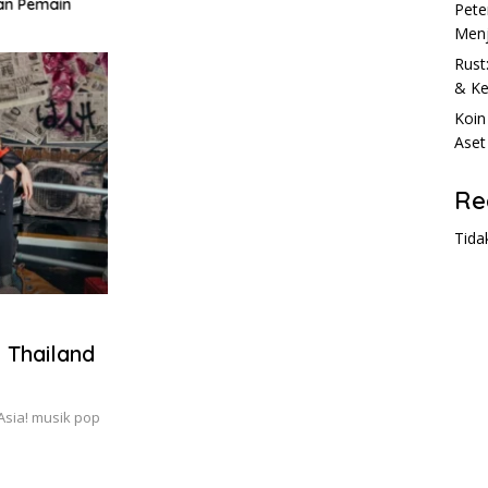
an Pemain
Anda
Pete
Menj
Rust
& Ke
Koin
Aset
Re
Tida
 Thailand
 Asia! musik pop