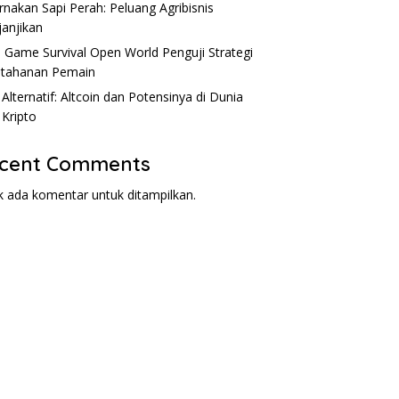
l
Strategi
M
rnakan Sapi Perah: Peluang Agribisnis
anjikan
: Game Survival Open World Penguji Strategi
tahanan Pemain
 Alternatif: Altcoin dan Potensinya di Dunia
 Kripto
cent Comments
k ada komentar untuk ditampilkan.