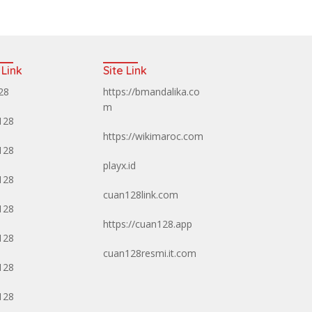
 Link
Site Link
128
https://bmandalika.co
m
128
https://wikimaroc.com
128
playx.id
128
cuan128link.com
128
https://cuan128.app
128
cuan128resmi.it.com
128
128