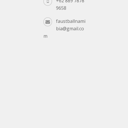
+62 889 7878
9658
faustballnami
bia@gmail.co
m