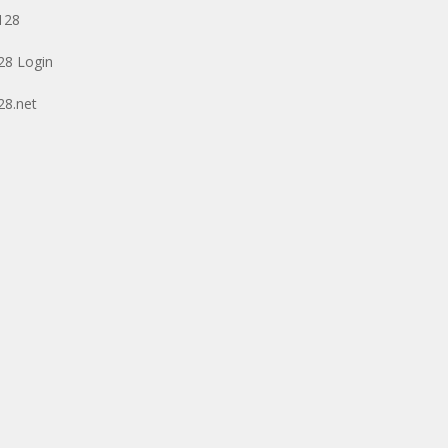
128
128 Login
128.net