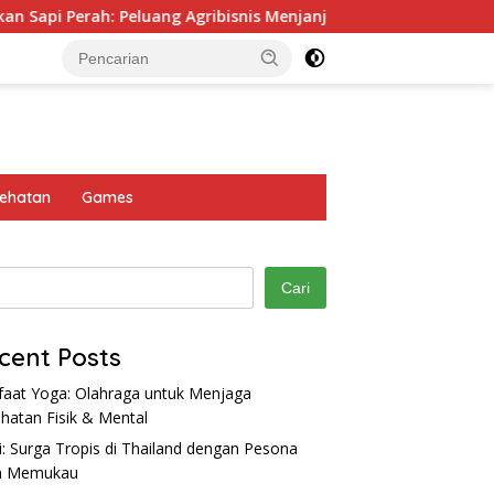
i Perah: Peluang Agribisnis Menjanjikan
Rust: Game Su
ehatan
Games
Cari
cent Posts
aat Yoga: Olahraga untuk Menjaga
hatan Fisik & Mental
i: Surga Tropis di Thailand dengan Pesona
Y28 4G: Smartphone
Badminton: Olahraga Populer
R
m Memukau
rai 6000 mAh Performa
yang Menyehatkan & Penuh
d