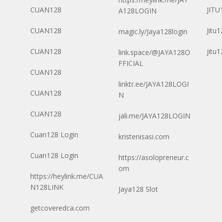
CUAN128
JITU
A128LOGIN
CUAN128
Jitu
magic.ly/Jaya128login
CUAN128
jitu
link.space/@JAYA128O
FFICIAL
CUAN128
linktr.ee/JAYA128LOGI
CUAN128
N
CUAN128
jali.me/JAYA128LOGIN
Cuan128 Login
kristenisasi.com
Cuan128 Login
https://asolopreneur.c
om
https://heylink.me/CUA
N128LINK
Jaya128 Slot
getcoveredca.com