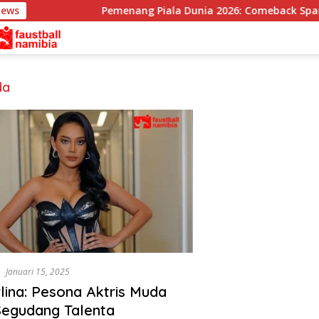
News
Pemenang Piala Dunia 2026: Comeback Spanyol
da
Januari 15, 2025
rlina: Pesona Aktris Muda
egudang Talenta